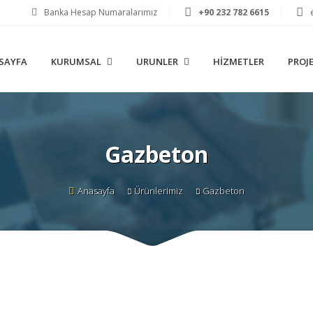
Banka Hesap Numaralarımız
+90 232 782 6615
SAYFA
KURUMSAL
URUNLER
HIZMETLER
PROJ
Gazbeton
Anasayfa
Ürünlerimiz
Gazbeton