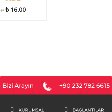
₺ 16.00
17
Bizi Arayın
+90 232 782 6615
KURUMSAL
BAĞLANTILAR