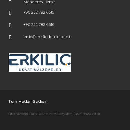
Menderes - İzmir
+90 232 782 6615
+90 232 782 6616
ersin@erkilicdemir.com.tr
Tüm Hakları Saklıdır.
Sitemizdeki Tüm Resim ve Materyaller Tarafımıza Aittir.