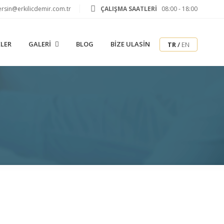
ersin@erkilicdemir.com.tr
ÇALIŞMA SAATLERİ
08:00 - 18:00
ELER
GALERI
BLOG
BIZE ULASIN
TR
/
EN