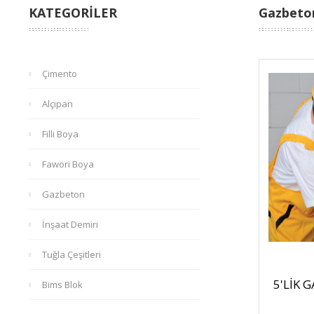
KATEGORİLER
Gazbeto
Çimento
Alçıpan
Filli Boya
Fawori Boya
Gazbeton
İnşaat Demiri
Tuğla Çeşitleri
5'LİK 
Bims Blok